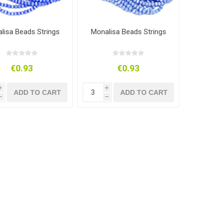
lisa Beads Strings
Monalisa Beads Strings
€0.93
€0.93
i
i
ADD TO CART
ADD TO CART
h
h