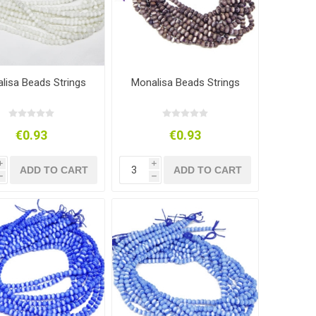
lisa Beads Strings
Monalisa Beads Strings
€0.93
€0.93
i
i
ADD TO CART
ADD TO CART
h
h