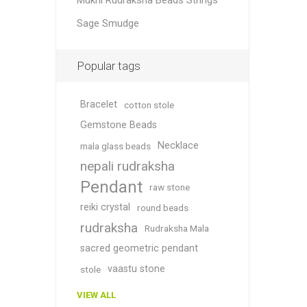
Mukhi Rudraksha Beads Strings
Sage Smudge
Popular tags
Bracelet
cotton stole
Gemstone Beads
Necklace
mala glass beads
nepali rudraksha
Pendant
raw stone
reiki crystal
round beads
rudraksha
Rudraksha Mala
sacred geometric pendant
vaastu stone
stole
VIEW ALL