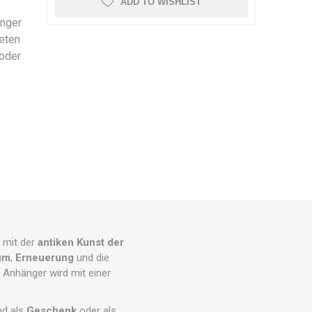
ADD TO WISHLIST
änger
teten
 oder
s mit der
antiken Kunst der
um
,
Erneuerung
und die
 Anhänger wird mit einer
nd als
Geschenk
oder als