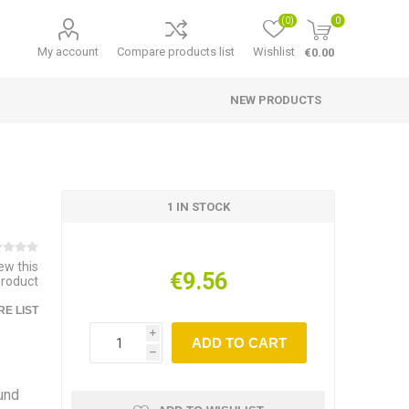
(0)
0
My account
Compare products list
Wishlist
€0.00
NEW PRODUCTS
1 IN STOCK
iew this
€9.56
product
E LIST
i
ADD TO CART
h
und