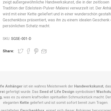
zeigt außergewöhnliche Handwerkskunst, die in der zeitlosen
Tradition der Edelstein-Pulver-Malerei verwurzelt ist. Der Anh
wird mit einer Kette geliefert und in einer wunderschön gestal
Geschenkbox präsentiert, was ihn zu einem idealen Geschenk
persönlichen Schatz macht.
SKU:
SGSE-001-D
Share:
ife Anhänger
ist ein wahres Meisterwerk der
Handwerkskunst
, da
rei
gefertigt wurde. Das
Seed of Life Design
symbolisiert
Wachst
g
, was es zu einem kraftvollen spirituellen Schmuckstück macht. Der
eleganten
Kette
geliefert und ist somit sofort bereit zum Tragen.
l gestalteten
Geschenkbox
, eignet sich dieser Anhänger hervorrage