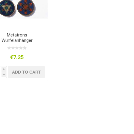
Metatrons
Wurfelanhänger
€7.35
i
ADD TO CART
h