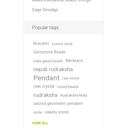
Mukhi Rudraksha Beads Strings
Sage Smudge
Popular tags
Bracelet
cotton stole
Gemstone Beads
Necklace
mala glass beads
nepali rudraksha
Pendant
raw stone
reiki crystal
round beads
rudraksha
Rudraksha Mala
sacred geometric pendant
vaastu stone
stole
VIEW ALL