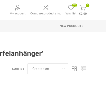
(0)
0
My account
Compare products list
Wishlist
€0.00
NEW PRODUCTS
rfelanhänger'
SORT BY