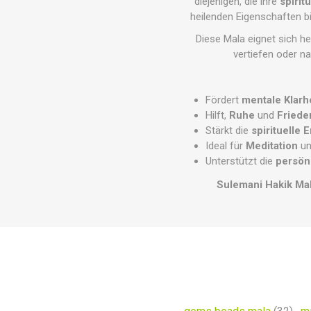
diejenigen, die ihre
spirit
heilenden Eigenschaften b
Diese Mala eignet sich h
vertiefen oder 
Fördert
mentale Klarh
Hilft,
Ruhe
und
Friede
Stärkt die
spirituelle 
Ideal für
Meditation
u
Unterstützt die
persön
Sulemani Hakik Ma