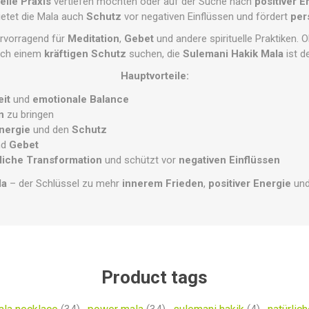
uelle Praxis
vertiefen möchten oder auf der Suche nach
positiver E
ietet die Mala auch
Schutz
vor negativen Einflüssen und fördert
per
ervorragend für
Meditation
,
Gebet
und andere spirituelle Praktiken. Ob
nach einem
kräftigen Schutz
suchen, die
Sulemani Hakik Mala
ist de
Hauptvorteile:
eit
und
emotionale Balance
n
zu bringen
Energie
und den
Schutz
nd
Gebet
liche Transformation
und schützt vor
negativen Einflüssen
la
– der Schlüssel zu mehr
innerem Frieden
,
positiver Energie
un
Product tags