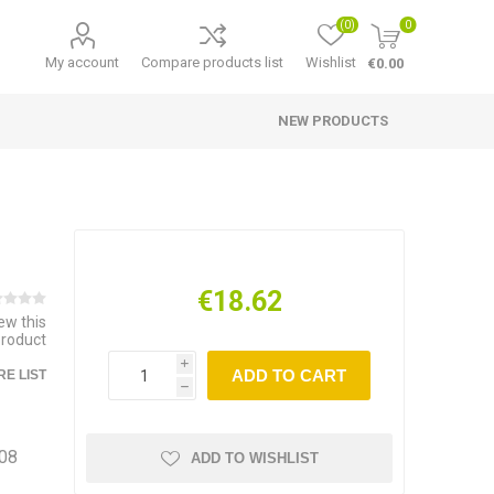
(0)
0
My account
Compare products list
Wishlist
€0.00
NEW PRODUCTS
€18.62
iew this
product
i
ADD TO CART
E LIST
h
108
ADD TO WISHLIST