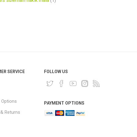
hes sulemani hakik mala
(1)
ER SERVICE
FOLLOW US
 Options
PAYMENT OPTIONS
 & Returns