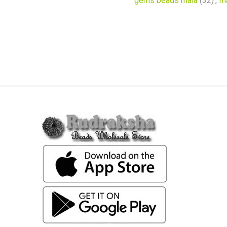
gems beads mala
(32)
,
m