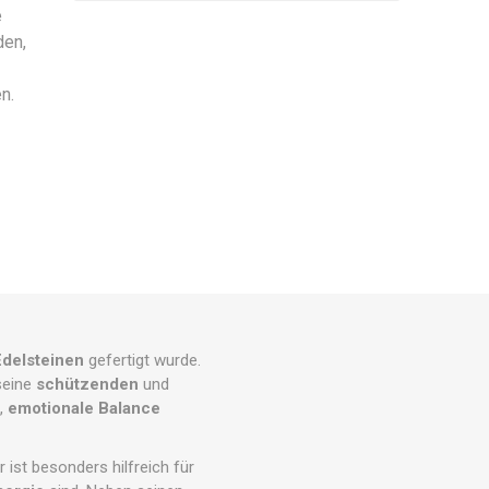
e
den,
n.
delsteinen
gefertigt wurde.
 seine
schützenden
und
,
emotionale Balance
Er ist besonders hilfreich für