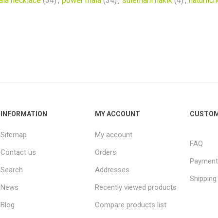
ala necklace
(34)
,
power mala
(34)
,
sulemani hakik
(4)
,
natürlic
INFORMATION
MY ACCOUNT
CUSTOM
Sitemap
My account
FAQ
Contact us
Orders
Payment
Search
Addresses
Shipping
News
Recently viewed products
Blog
Compare products list