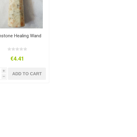
nstone Healing Wand
€4.41
i
ADD TO CART
h