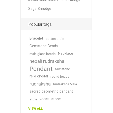
Mukhi Rudraksha Beads Strings
Sage Smudge
Popular tags
Bracelet
cotton stole
Gemstone Beads
Necklace
mala glass beads
nepali rudraksha
Pendant
raw stone
reiki crystal
round beads
rudraksha
Rudraksha Mala
sacred geometric pendant
vaastu stone
stole
VIEW ALL