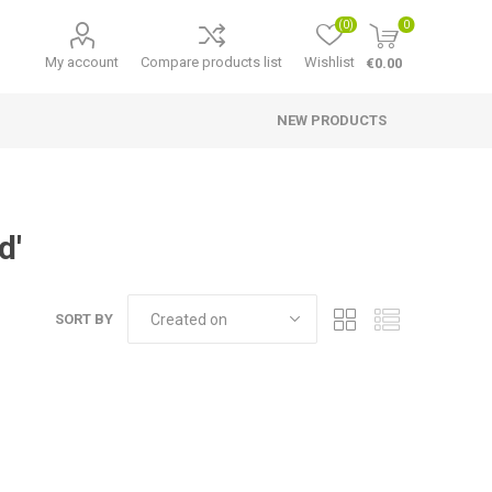
(0)
0
My account
Compare products list
Wishlist
€0.00
NEW PRODUCTS
d'
SORT BY