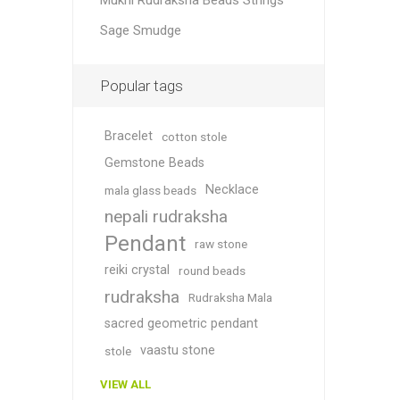
Mukhi Rudraksha Beads Strings
Sage Smudge
Popular tags
Bracelet
cotton stole
Gemstone Beads
Necklace
mala glass beads
nepali rudraksha
Pendant
raw stone
reiki crystal
round beads
rudraksha
Rudraksha Mala
sacred geometric pendant
vaastu stone
stole
VIEW ALL