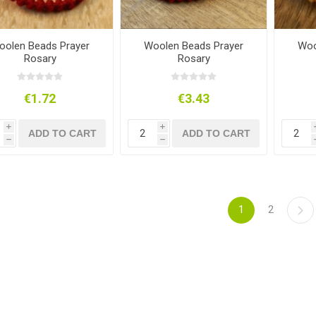
oolen Beads Prayer
Woolen Beads Prayer
Woo
Rosary
Rosary
€1.72
€3.43
i
i
ADD TO CART
ADD TO CART
h
h
1
2