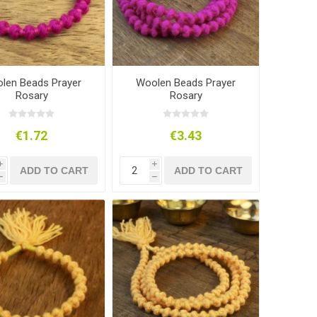
len Beads Prayer
Woolen Beads Prayer
Rosary
Rosary
€1.72
€3.43
i
i
ADD TO CART
ADD TO CART
h
h