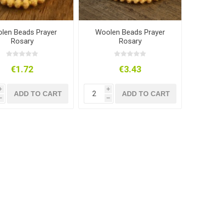
len Beads Prayer
Woolen Beads Prayer
Rosary
Rosary
€1.72
€3.43
i
i
ADD TO CART
ADD TO CART
h
h