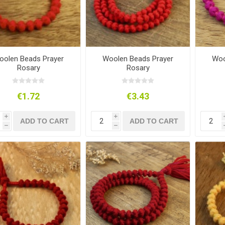
oolen Beads Prayer
Woolen Beads Prayer
Woo
Rosary
Rosary
€1.72
€3.43
i
i
ADD TO CART
ADD TO CART
h
h